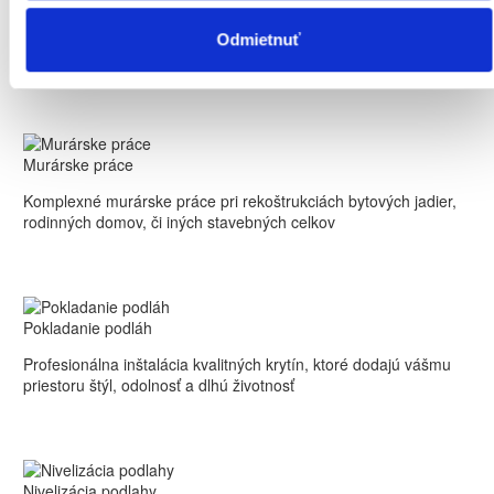
sadrokartónu
Montáž sadrokartónu rýchlo a spoľahlivo. Steny, stropy aj
priečky na mieru pre Váš domov či kanceláriu. Presná práca a
Odmietnuť
čistý výsledok.
Murárske
Murárske práce
práce
Komplexné murárske práce pri rekoštrukciách bytových jadier,
rodinných domov, či iných stavebných celkov
Pokladanie
Pokladanie podláh
podláh
Profesionálna inštalácia kvalitných krytín, ktoré dodajú vášmu
priestoru štýl, odolnosť a dlhú životnosť
Nivelizácia
Nivelizácia podlahy