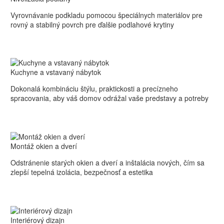
podlahy
Vyrovnávanie podkladu pomocou špeciálnych materiálov pre
rovný a stabilný povrch pre ďalšie podlahové krytiny
Kuchyne
Kuchyne a vstavaný nábytok
a
Dokonalá kombináciu štýlu, praktickosti a precízneho
vstavaný
spracovania, aby váš domov odrážal vaše predstavy a potreby
nábytok
Montáž
Montáž okien a dverí
okien
Odstránenie starých okien a dverí a inštalácia nových, čím sa
a
zlepší tepelná izolácia, bezpečnosť a estetika
dverí
Interiérový
Interiérový dizajn