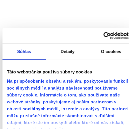
0
0
Rekonštrukcií v minulom
Metrov štvorcových
roku
vymaľovanej plochy
Súhlas
Detaily
O cookies
0
0
Spokojných zákazníkov
Odovzdaných bytov / domov
Táto webstránka používa súbory cookies
NAŠICH SPOKOJNÝCH
Referencie
Na prispôsobenie obsahu a reklám, poskytovanie funkcií
Klientov
sociálnych médií a analýzu návštevnosti používame
súbory cookie. Informácie o tom, ako používate naše
webové stránky, poskytujeme aj našim partnerom v
oblasti sociálnych médií, inzercie a analýzy. Títo partneri
…
Veľmi spoľahlivá firma. Oceňujem dobrú
môžu príslušné informácie skombinovať s ďalšími
komunikáciu,odbornosť, precíznosť. My sme s výsledkom
údajmi, ktoré ste im poskytli alebo ktoré od vás získali,
veľmi spokojný.
Čítať ďalšie recenzie