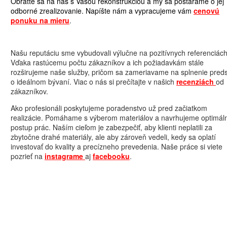
Obráťte sa na nás s Vašou rekonštrukciou a my sa postaráme o jej
odborné zrealizovanie. Napíšte nám a vypracujeme vám
cenovú
ponuku na mieru
.
Našu reputáciu sme vybudovali výlučne na pozitívnych referenciách
Vďaka rastúcemu počtu zákazníkov a ich požiadavkám stále
rozširujeme naše služby, pričom sa zameriavame na splnenie pred
o ideálnom bývaní. Viac o nás si prečítajte v našich
recenziách
od
zákazníkov.
Ako profesionáli poskytujeme poradenstvo už pred začiatkom
realizácie. Pomáhame s výberom materiálov a navrhujeme optimál
postup prác. Naším cieľom je zabezpečiť, aby klienti neplatili za
zbytočne drahé materiály, ale aby zároveň vedeli, kedy sa oplatí
investovať do kvality a precízneho prevedenia. Naše práce si viete
pozrieť na
instagrame
aj
facebooku
.