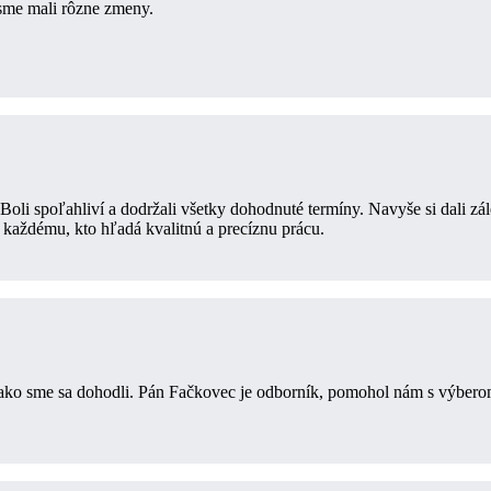
 sme mali rôzne zmeny.
oli spoľahliví a dodržali všetky dohodnuté termíny. Navyše si dali zál
 každému, kto hľadá kvalitnú a precíznu prácu.
i ako sme sa dohodli. Pán Fačkovec je odborník, pomohol nám s výbero