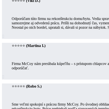
⭐⭐⭐⭐⭐
(Viki D.)
Odporúčam túto firmu na rekonštrukciu domu/bytu. Vedia sprav
samozrejme aj odvedenú prácu. Prišli na dohodnutý čas, vymeni
Neostal po nich bordel, upratali si, dávali si pozor na nábytok

⭐⭐⭐⭐⭐
(Martina I.)
Firma McCoy nám prerábala kúpeľňu – s prístupom chlapcov a s
odporúčať.

⭐⭐⭐⭐⭐
(Robo S.)
Sme veľmi spokojní s prácou firmy McCoy. Po úvodnej obhliad
rekonštrukciu bytu. Práce prebiehali podľa stanovených termí