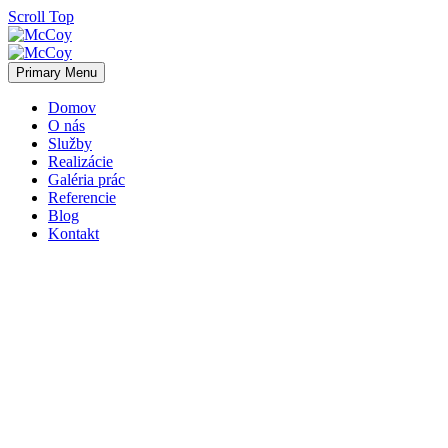
Scroll Top
Primary Menu
Domov
O nás
Služby
Realizácie
Galéria prác
Referencie
Blog
Kontakt