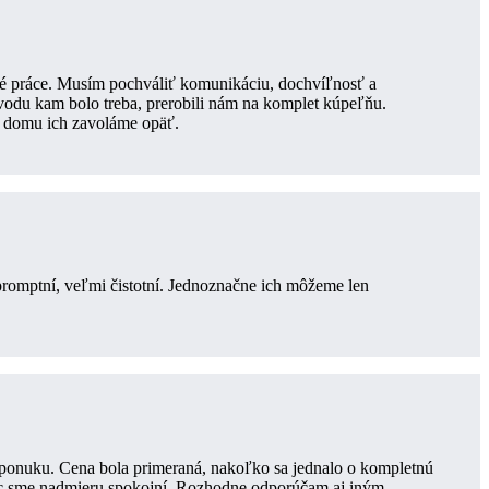
iné práce. Musím pochváliť komunikáciu, dochvíľnosť a
 vodu kam bolo treba, prerobili nám na komplet kúpeľňu.
ii domu ich zavoláme opäť.
promptní, veľmi čistotní. Jednoznačne ich môžeme len
ponuku. Cena bola primeraná, nakoľko sa jednalo o kompletnú
rác sme nadmieru spokojní. Rozhodne odporúčam aj iným.