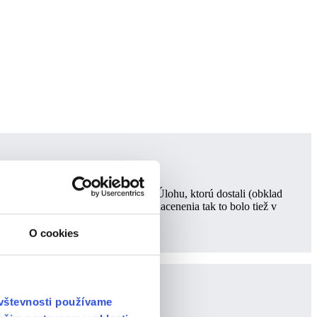
ázku ochotne odpovedal a poradil. Úlohu, ktorú dostali (obklad
nami prekonzultovali. Čo sa týka nacenenia tak to bolo tiež v
O cookies
ávštevnosti používame