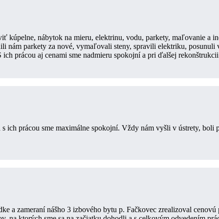
iť kúpelne, nábytok na mieru, elektrinu, vodu, parkety, maľovanie a 
li nám parkety za nové, vymaľovali steny, spravili elektriku, posunuli
. S ich prácou aj cenami sme nadmieru spokojní a pri ďalšej rekonštrukc
 ich prácou sme maximálne spokojní. Vždy nám vyšli v ústrety, boli 
ke a zameraní nášho 3 izbového bytu p. Fačkovec zrealizoval cenovú 
nov, na ktorých sme sa na začiatku dohodli a s celkovým odvedením p