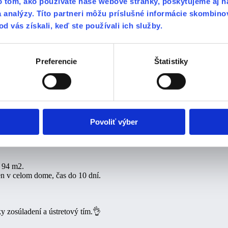
o tom, ako používate naše webové stránky, poskytujeme aj n
ená práca. Firmu určite odporúčam
a analýzy. Títo partneri môžu príslušné informácie skombino
od vás získali, keď ste používali ich služby.
Preferencie
Štatistiky
ov, ale hlavne ľudský prístup ktorý sa v dnesnej dobe už tak často nevi
Povoliť výber
a 94 m2.
ien v celom dome, čas do 10 dní.
cky zosúladení a ústretový tím.👌