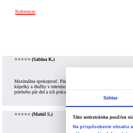
Home
Referencie
⭐⭐⭐⭐⭐
(Sabina K.)
Maximálna spokojnosť. Pán Fačkovec je výborný odborník čo sa 
kúpelky a dlažby v miestnostiach a malom wc) splnili na 200% a
priebehu pár dní a ich práca je veľmi kvalitná za výbornú ce
Súhlas

⭐⭐⭐⭐⭐
(Matúš S.)
Táto webstránka používa sú
Na prispôsobenie obsahu a 