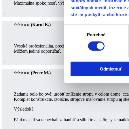
súbory cookie. Informácie 
Maximálna spokojnosť, výborná komunikácia, perfektne odved
sociálnych médií, inzercie 

ste im poskytli alebo ktoré 
⭐⭐⭐⭐⭐
(Karol K.)
Výber
Potrebné
súhlasu
Vysoká profesionalita, precíznosť, kvalita používaných materiál
Môžem jediné odporúčať.

Odmietnuť
⭐⭐⭐⭐⭐
(Peter M.)
Zadanie bolo bojové: urobiť zníženie stropu v celom dome, cc
Komplet konštrukcie, izolácie, strojové maľovanie stropu aj st
Výsledok?
Páni majstri sa nenechali zahanbiť a stihli to aj skôr, systemati