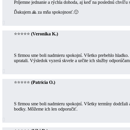
Príjemne jednanie a rýchla dohoda, aj keď na poslednú chvíľu
Ďakujem 🙏 za mňa spokojnosť.🙂

⭐⭐⭐⭐⭐
(Veronika K.)
S firmou sme boli nadmieru spokojní. Všetko prebehlo hladko. B
upratali. Výsledok vyzerá skvele a určite ich služby odporúčam

⭐⭐⭐⭐⭐
(Patrícia O.)
S firmou sme boli nadmieru spokojní. Všetky termíny dodržal
bodky. Môžeme ich len odporučiť.
