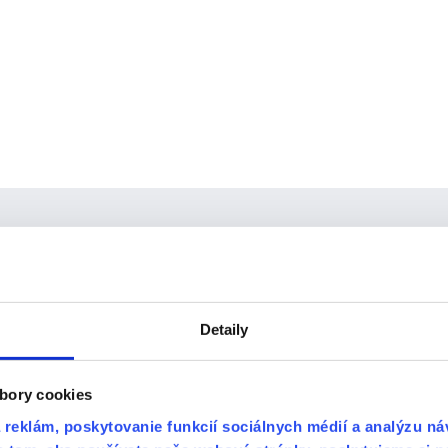
týka výberu obkladov, ale aj čo sa týka stavebných prác, na každú ot
 za veľmi krátky čas. O všetkom nás vždy informovali a každý detail s 
nu. Určite odporúčam každému🙏
Detaily
bory cookies
reklám, poskytovanie funkcií sociálnych médií a analýzu n