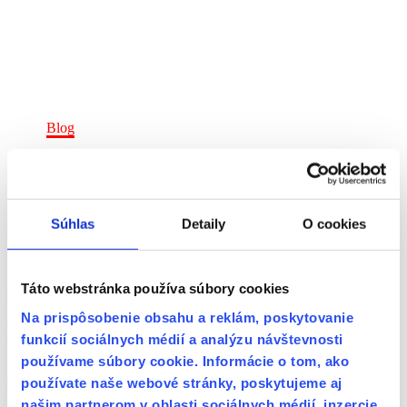
Home
Blog
Súhlas
Detaily
O cookies
Blog – tipy a rady pre váš domov
Táto webstránka používa súbory cookies
Rekonštrukcia bytu v Piešťanoch
Na prispôsobenie obsahu a reklám, poskytovanie
Tento byt v Piešťanoch sme začali riešiť na prelome minulého a
funkcií sociálnych médií a analýzu návštevnosti
tohto roka – v období, keď klienti potrebovali všetko zvládnuť
používame súbory cookie. Informácie o tom, ako
naozaj rýchlo. Práve tu sa ukázala naša flexibilita, schopnosť…
čítať ďalej
používate naše webové stránky, poskytujeme aj
našim partnerom v oblasti sociálnych médií, inzercie