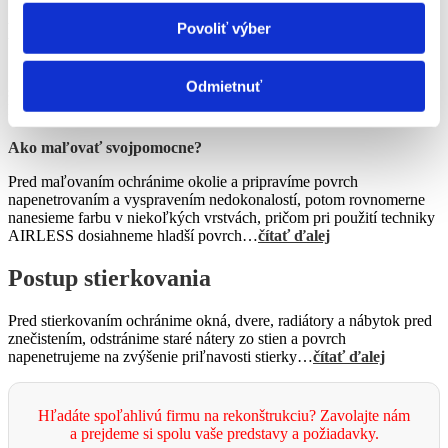
Montáž sadrokartónu
Povoliť výber
Sadrokartónové dosky sú ideálnym riešením pre vytvorenie rovného
Odmietnuť
stropu alebo priečky, pričom montáž zahŕňa upevnenie nosnej
konštrukcie z profilov, správne uloženie dosiek…
čítať ďalej
Ako maľovať svojpomocne?
Pred maľovaním ochránime okolie a pripravíme povrch
napenetrovaním a vyspravením nedokonalostí, potom rovnomerne
nanesieme farbu v niekoľkých vrstvách, pričom pri použití techniky
AIRLESS dosiahneme hladší povrch…
čítať ďalej
Postup stierkovania
Pred stierkovaním ochránime okná, dvere, radiátory a nábytok pred
znečistením, odstránime staré nátery zo stien a povrch
napenetrujeme na zvýšenie priľnavosti stierky…
čítať ďalej
Hľadáte spoľahlivú firmu na rekonštrukciu? Zavolajte nám
a prejdeme si spolu vaše predstavy a požiadavky.