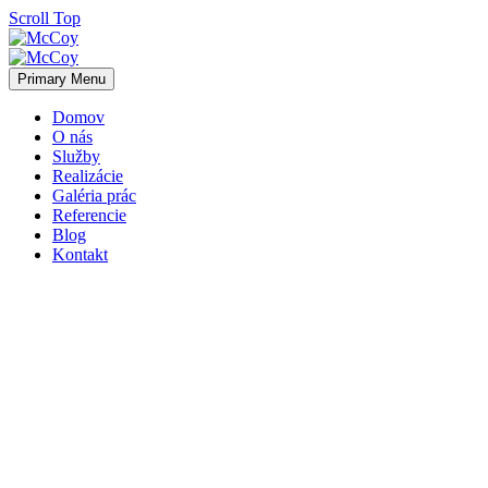
Scroll Top
Primary Menu
Domov
O nás
Služby
Realizácie
Galéria prác
Referencie
Blog
Kontakt
Blog