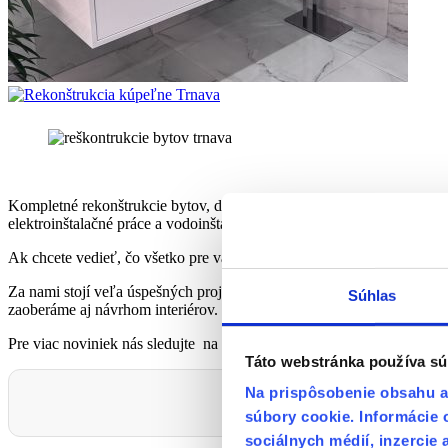
Kompletné rekonštrukcie bytov, domov, bytových jadier či kúpeľní za
elektroinštalačné práce a vodoinštalačné práce, podlahy, obklady, san
Ak chcete vedieť, čo všetko pre vás vieme zabezpečiť, pozrite si
celú
Za nami stojí veľa úspešných projektov, ktoré si môžete pozrieť v na
Súhlas
zaoberáme aj návrhom interiérov. Kontaktujte nás a naša dizajnérka vá
Pre viac noviniek nás sledujte na
instagrame
a
facebooku
.
Táto webstránka používa sú
Na prispôsobenie obsahu a 
Hľadáte spoľahlivú
súbory cookie. Informácie 
sociálnych médií, inzercie 