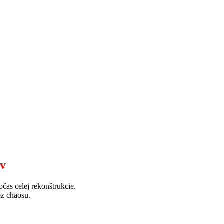
ov
as celej rekonštrukcie.
ez chaosu.