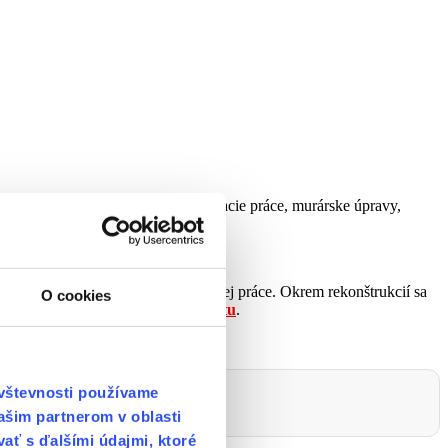
ýchto regiónov. Postaráme sa o búracie práce, murárske úpravy,
hotový domov.
(pred a po) a konkrétne výsledky našej práce. Okrem rekonštrukcií sa
O cookies
 návrhov interiéru si viete pozrieť
tu
.
ávštevnosti používame
stavy a požiadavky.
ašim partnerom v oblasti
vať s ďalšími údajmi, ktoré