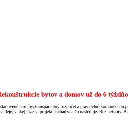
ekonštrukcie bytov a domov už do 6 týždň
tanovené termíny, transparentný rozpočet a pravidelnú komunikáciu poč
 sa deje, v akej fáze sa projekt nachádza a čo nasleduje. Bez neistoty. B