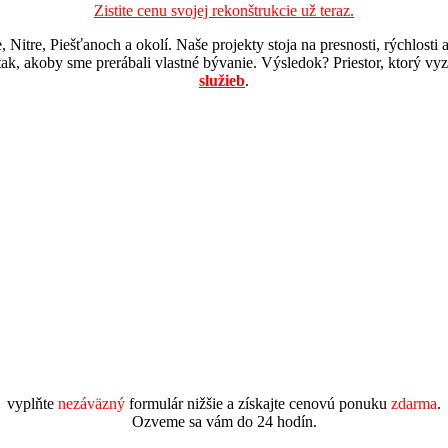
Zistite cenu svojej rekonštrukcie už teraz.
tre, Piešťanoch a okolí. Naše projekty stoja na presnosti, rýchlosti a 
tak, akoby sme prerábali vlastné bývanie. Výsledok? Priestor, ktorý vyze
služieb
.
vyplňte
nezáväzný
formulár nižšie a získajte cenovú ponuku
zdarma
.
Ozveme sa vám do 24 hodín.