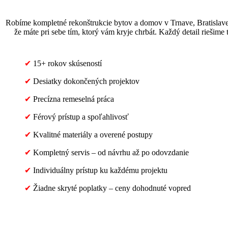
Robíme kompletné rekonštrukcie bytov a domov v Trnave, Bratislave, Ni
že máte pri sebe tím, ktorý vám kryje chrbát. Každý detail riešime 
✔
15+ rokov skúseností
✔
Desiatky dokončených projektov
✔
Precízna remeselná práca
✔
Férový prístup a spoľahlivosť
✔
Kvalitné materiály a overené postupy
✔
Kompletný servis – od návrhu až po odovzdanie
✔
Individuálny prístup ku každému projektu
✔
Žiadne skryté poplatky – ceny dohodnuté vopred