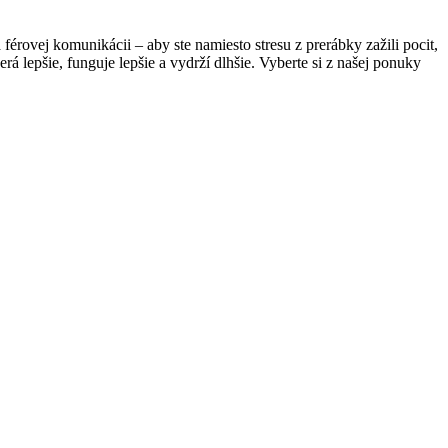
férovej komunikácii – aby ste namiesto stresu z prerábky zažili pocit,
rá lepšie, funguje lepšie a vydrží dlhšie. Vyberte si z našej ponuky