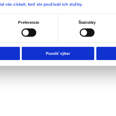
od vás získali, keď ste používali ich služby.
Preferencie
Štatistiky
Rekonštrukcie bytov a domov s McCoy
 domov a obytných priestorov ale aj kancelárií s dôrazom na presnosť,
Povoliť výber
ny a esteticky vyvážený.
Zabezpečujeme kompletné stavebné práce, vrátan
 podláh, montáže obkladov a dlažieb, prípravných prác aj finálnych do