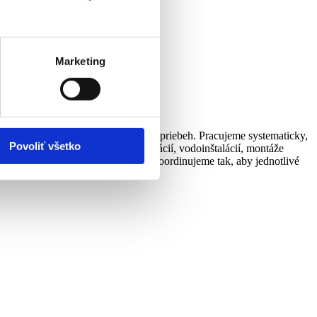
Marketing
 kvalitné spracovanie a spoľahlivý priebeh. Pracujeme systematicky,
Povoliť všetko
e murárskych úprav, elektroinštalácií, vodoinštalácií, montáže
končovacích úprav. Každý projekt koordinujeme tak, aby jednotlivé