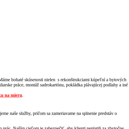
 Máme bohaté skúsenosti nielen s rekonštrukciami kúpeľní a bytových
liarske práce, montáž sadrokartónu, pokládka plávajúcej podlahy a iné
u na mieru
.
jeme naše služby, pričom sa zameriavame na splnenie predstáv o
rác. Naším cieľom je zabezpečiť, aby klienti neplatili za zbytočne