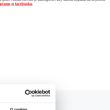
agrame
aj
facebooku
.
O cookies