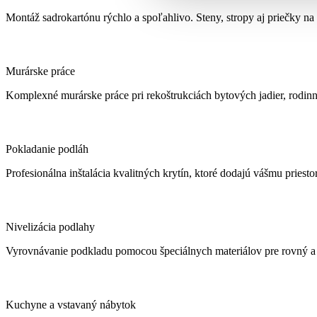
sadrokartónu
Montáž sadrokartónu rýchlo a spoľahlivo. Steny, stropy aj priečky na
Murárske
Murárske práce
práce
Komplexné murárske práce pri rekoštrukciách bytových jadier, rodin
Pokladanie
Pokladanie podláh
podláh
Profesionálna inštalácia kvalitných krytín, ktoré dodajú vášmu priesto
Nivelizácia
Nivelizácia podlahy
podlahy
Vyrovnávanie podkladu pomocou špeciálnych materiálov pre rovný a s
Kuchyne
Kuchyne a vstavaný nábytok
a