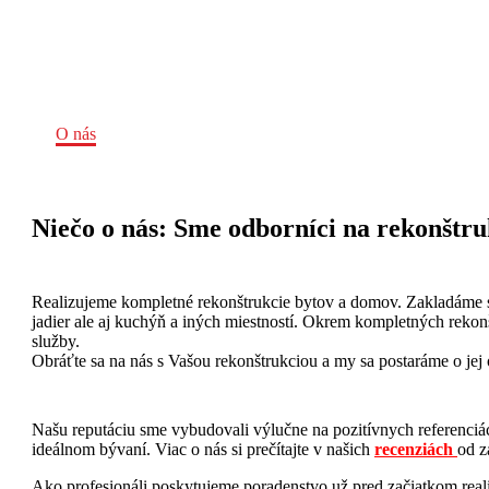
Home
O nás
Niečo o nás: Sme odborníci na rekonštr
Realizujeme kompletné rekonštrukcie bytov a domov. Zakladáme si
jadier ale aj kuchýň a iných miestností. Okrem kompletných rekon
služby.
Obráťte sa na nás s Vašou rekonštrukciou a my sa postaráme o je
Našu reputáciu sme vybudovali výlučne na pozitívnych referenciá
ideálnom bývaní. Viac o nás si prečítajte v našich
recenziách
od z
Ako profesionáli poskytujeme poradenstvo už pred začiatkom real