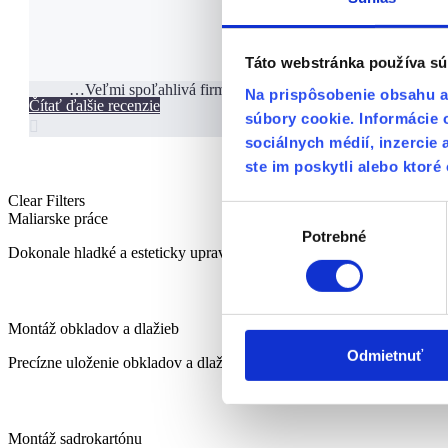
Táto webstránka používa sú
…
Veľmi spoľahlivá firma. Oceňujem dobrú komunikáciu,o
Na prispôsobenie obsahu a 
Čítať ďalšie recenzie
súbory cookie. Informácie 

sociálnych médií, inzercie 
ste im poskytli alebo ktoré 
Clear Filters
Výber
Maliarske
Maliarske práce
práce
Potrebné
súhlasu
Dokonale hladké a esteticky upravené povrchy, ktoré oživia váš inte
Montáž
Montáž obkladov a dlažieb
obkladov
Odmietnuť
Precízne uloženie obkladov a dlažieb, ktoré skrášlia a ochránia vaše p
a
dlažieb
Montáž
Montáž sadrokartónu