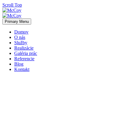
Scroll Top
Primary Menu
Domov
O nás
Služby
Realizácie
Galéria prác
Referencie
Blog
Kontakt
o nás