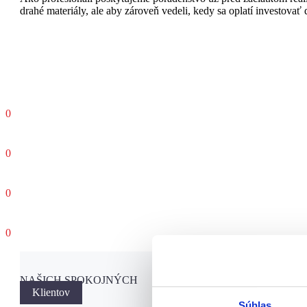
drahé materiály, ale aby zároveň vedeli, kedy sa oplatí investovať


0
Rekonštrukcií v minulom roku


0
Metrov štvorcových vymaľovanej plochy


0
Spokojných zákazníkov


0
Odovzdaných bytov / domov
NAŠICH SPOKOJNÝCH
Referencie
Klientov
Súhlas