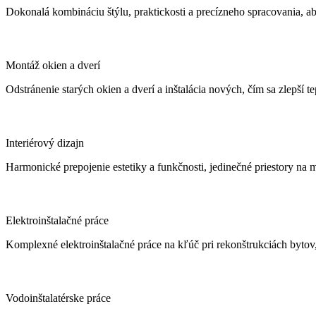
Dokonalá kombináciu štýlu, praktickosti a precízneho spracovania, a
vstavaný
nábytok
Montáž
Montáž okien a dverí
okien
Odstránenie starých okien a dverí a inštalácia nových, čím sa zlepší te
a
dverí
Interiérový
Interiérový dizajn
dizajn
Harmonické prepojenie estetiky a funkčnosti, jedinečné priestory na
Elektroinštalačné
Elektroinštalačné práce
práce
Komplexné elektroinštalačné práce na kľúč pri rekonštrukciách byto
Vodoinštalatérske
Vodoinštalatérske práce
práce