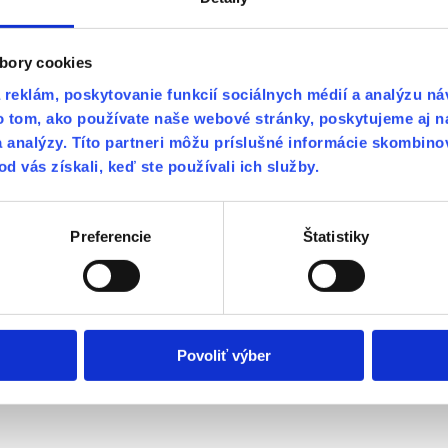
bory cookies
dbornosť, precíznosť. My sme s výsledkom veľmi spokojný.
reklám, poskytovanie funkcií sociálnych médií a analýzu n
o tom, ako používate naše webové stránky, poskytujeme aj n
Čomu sa venujeme
a analýzy. Títo partneri môžu príslušné informácie skombino
od vás získali, keď ste používali ich služby.
Preferencie
Štatistiky
riér a dodajú mu nový vzhľad
Povoliť výber
riestory s dlhotrvajúcim efektom