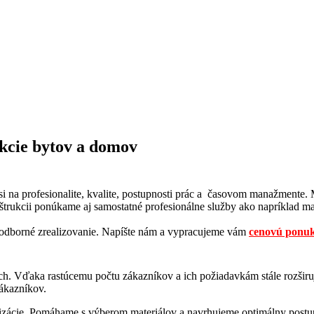
ukcie bytov a domov
 na profesionalite, kvalite, postupnosti prác a časovom manažmente.
štrukcii ponúkame aj samostatné profesionálne služby ako napríklad ma
j odborné zrealizovanie. Napíšte nám a vypracujeme vám
cenovú ponuk
ch. Vďaka rastúcemu počtu zákazníkov a ich požiadavkám stále rozširu
ákazníkov.
izácie. Pomáhame s výberom materiálov a navrhujeme optimálny postup p