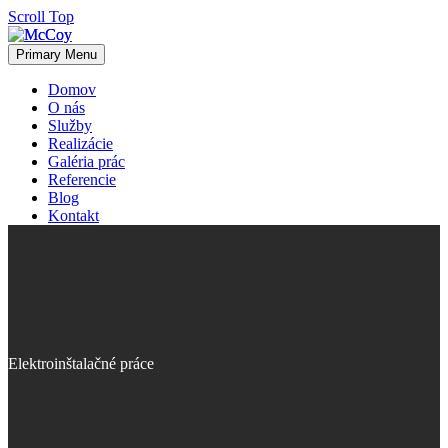
Scroll Top
Primary Menu
Domov
O nás
Služby
Realizácie
Galéria prác
Referencie
Blog
Kontakt
Elektroinštalačné práce