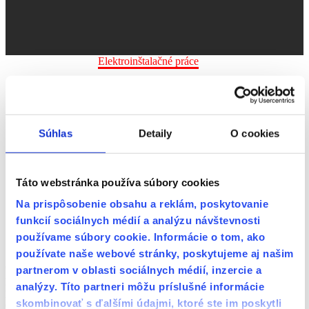
Home
Portfolio Item
Elektroinštalačné práce
Súhlas
Detaily
O cookies
Táto webstránka používa súbory cookies
Elektroinštalácia bytov a domov na kľúč
Na prispôsobenie obsahu a reklám, poskytovanie
Rrekonštrukciu existujúceho vedenia,
Zabezpečenie projektovej dokumentácie a revíznej správy
funkcií sociálnych médií a analýzu návštevnosti
Ponúkame montáž interiérového a exteriérového osvetlenia
používame súbory cookie. Informácie o tom, ako
Výber a dodanie led osvetlenia a senzorového osvetlenia
používate naše webové stránky, poskytujeme aj našim
Odborná a precízna inštalácia a údržba elektroinštalácie je kľúčom k
partnerom v oblasti sociálnych médií, inzercie a
prevencii havarijných stavov a úspore vašich financií. Zverte tieto
analýzy. Títo partneri môžu príslušné informácie
práce do našich rúk a užívajte si bezproblémový chod vašej
skombinovať s ďalšími údajmi, ktoré ste im poskytli
domácnosti.