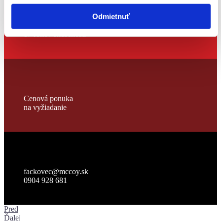
Odmietnuť
viac ako
17 rokov skúseností
Cenová ponuka
na vyžiadanie
fackovec@mccoy.sk
0904 928 681
Pred
Ďalej