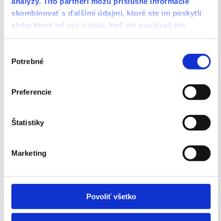
analýzy. Títo partneri môžu príslušné informácie
skombinovať s ďalšími údajmi, ktoré ste im poskytli
alebo ktoré od vás získali, keď ste používali ich
služby.
Výber
Potrebné
súhlasu
Preferencie
Štatistiky
Realizácia podlahy v byte Prešov
Realizácia podlahy v byte Prešov
Marketing
Realizácia podlahy Prešov
Realizácia podlahy Prešov
Povoliť všetko
Realizácia podlahy v byte Prešov
Realizácia podlahy v byte Prešov