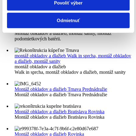
Povoliť výber
Rekonštrukcia kúpeľne
Montáž obkladov a dlažieb, montáž
Odmietnuť
sanity, montáž podomietkových batérii.
Rekonštrukcia kúpeľne
Montáž obkladov a dlažieb, montáž sanity, montáž
podomietkových batérii.
montáž obkladov a dlažieb
Walk in sprcha, montáž obkladov
a dlažieb, montáž sanity
montáž obkladov a dlažieb
Walk in sprcha, montáž obkladov a dlažieb, montáž sanity
Montáž obkladov a dlažieb Trnava Prednádražie
Montáž obkladov a dlažieb Trnava Prednádražie
Montáž obkladov a dlažieb Bratislava Rovinka
Montáž obkladov a dlažieb Bratislava Rovinka
Montáž obkladov a dlažieb Rovinka