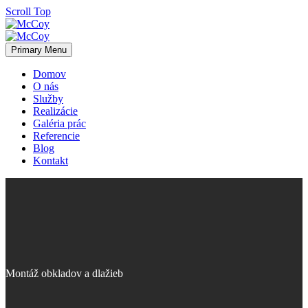
Scroll Top
Primary Menu
Domov
O nás
Služby
Realizácie
Galéria prác
Referencie
Blog
Kontakt
Montáž obkladov a dlažieb