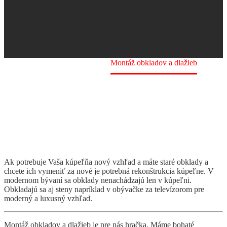
Home
Portfolio Item
Montáž obkladov a dlažieb
Ak potrebuje Vaša kúpeľňa nový vzhľad a máte staré obklady a
chcete ich vymeniť za nové je potrebná rekonštrukcia kúpeľne. V
modernom bývaní sa obklady nenachádzajú len v kúpeľni.
Obkladajú sa aj steny napríklad v obývačke za televízorom pre
moderný a luxusný vzhľad.
Montáž obkladov a dlažieb je pre nás hračka. Máme bohaté