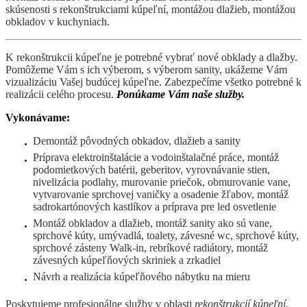
skúsenosti s rekonštrukciami kúpeľní, montážou dlažieb, montážou
obkladov v kuchyniach.
K rekonštrukcii kúpeľne je potrebné vybrať nové obklady a dlažby.
Pomôžeme Vám s ich výberom, s výberom sanity, ukážeme Vám
vizualizáciu Vašej budúcej kúpeľne. Zabezpečíme všetko potrebné k
realizácii celého procesu.
Ponúkame Vám naše služby.
Vykonávame:
Demontáž pôvodných obkadov, dlažieb a sanity
Príprava elektroinštalácie a vodoinštalačné práce, montáž
podomietkových batérii, geberitov, vyrovnávanie stien,
nivelizácia podlahy, murovanie priečok, obmurovanie vane,
vytvarovanie sprchovej vaničky a osadenie žľabov, montáž
sadrokartónových kastlíkov a príprava pre led osvetlenie
Montáž obkladov a dlažieb, montáž sanity ako sú vane,
sprchové kúty, umývadlá, toalety, závesné wc, sprchové kúty,
sprchové zásteny Walk-in, rebríkové radiátory, montáž
závesných kúpeľňových skriniek a zrkadiel
Návrh a realizácia kúpeľňového nábytku na mieru
Poskytujeme profesionálne služby v oblasti
rekonštrukcií kúpeľní.