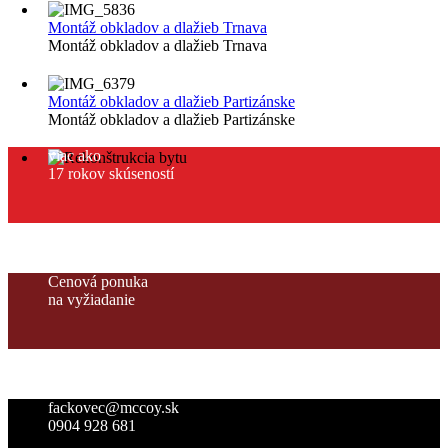
Montáž obkladov a dlažieb Trnava
Montáž obkladov a dlažieb Trnava
Montáž obkladov a dlažieb Partizánske
Montáž obkladov a dlažieb Partizánske
viac ako
17 rokov skúseností
Cenová ponuka
na vyžiadanie
fackovec@mccoy.sk
0904 928 681